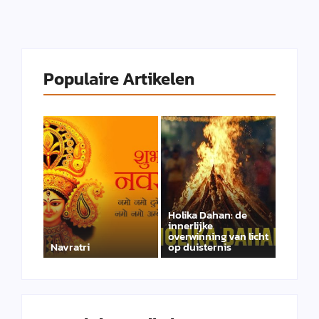
Populaire Artikelen
Holika Dahan: de
innerlijke
overwinning van licht
Navratri
op duisternis