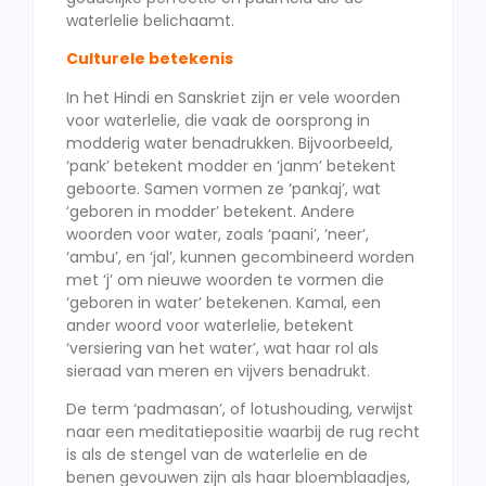
waterlelie belichaamt.
Culturele betekenis
In het Hindi en Sanskriet zijn er vele woorden
voor waterlelie, die vaak de oorsprong in
modderig water benadrukken. Bijvoorbeeld,
‘pank’ betekent modder en ‘janm’ betekent
geboorte. Samen vormen ze ‘pankaj’, wat
‘geboren in modder’ betekent. Andere
woorden voor water, zoals ‘paani’, ‘neer’,
‘ambu’, en ‘jal’, kunnen gecombineerd worden
met ‘j’ om nieuwe woorden te vormen die
‘geboren in water’ betekenen. Kamal, een
ander woord voor waterlelie, betekent
‘versiering van het water’, wat haar rol als
sieraad van meren en vijvers benadrukt.
De term ‘padmasan’, of lotushouding, verwijst
naar een meditatiepositie waarbij de rug recht
is als de stengel van de waterlelie en de
benen gevouwen zijn als haar bloemblaadjes,