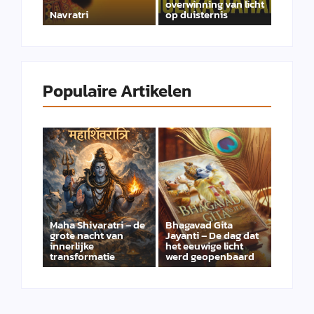
overwinning van licht
Navratri
op duisternis
Populaire Artikelen
Maha Shivaratri – de
Bhagavad Gita
grote nacht van
Jayanti – De dag dat
innerlijke
het eeuwige licht
transformatie
werd geopenbaard