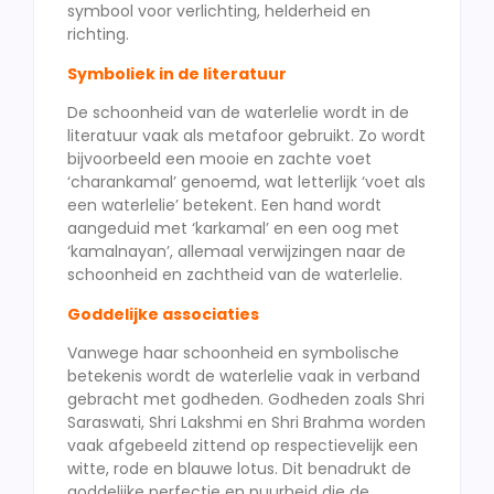
symbool voor verlichting, helderheid en
richting.
Symboliek in de literatuur
De schoonheid van de waterlelie wordt in de
literatuur vaak als metafoor gebruikt. Zo wordt
bijvoorbeeld een mooie en zachte voet
‘charankamal’ genoemd, wat letterlijk ‘voet als
een waterlelie’ betekent. Een hand wordt
aangeduid met ‘karkamal’ en een oog met
‘kamalnayan’, allemaal verwijzingen naar de
schoonheid en zachtheid van de waterlelie.
Goddelijke associaties
Vanwege haar schoonheid en symbolische
betekenis wordt de waterlelie vaak in verband
gebracht met godheden. Godheden zoals Shri
Saraswati, Shri Lakshmi en Shri Brahma worden
vaak afgebeeld zittend op respectievelijk een
witte, rode en blauwe lotus. Dit benadrukt de
goddelijke perfectie en puurheid die de