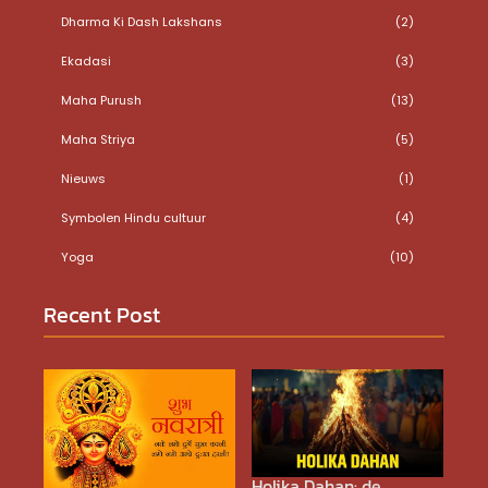
Dharma Ki Dash Lakshans
(2)
Ekadasi
(3)
Maha Purush
(13)
Maha Striya
(5)
Nieuws
(1)
Symbolen Hindu cultuur
(4)
Yoga
(10)
Recent Post
Holika Dahan: de