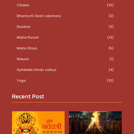
Citaten
(10)
Dharma Ki Dash Lakshans
(2)
Ekadasi
(3)
Maha Purush
(13)
Maha Striya
(5)
Nieuws
(1)
Symbolen Hindu cultuur
(4)
Yoga
(10)
Recent Post