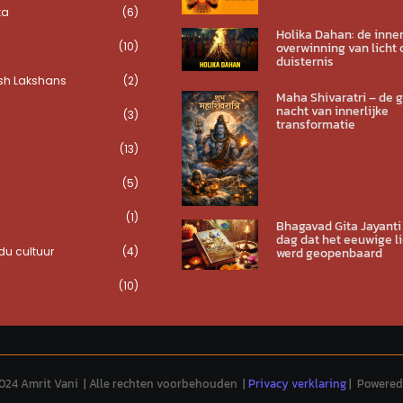
ta
(6)
Holika Dahan: de inner
(10)
overwinning van licht 
duisternis
sh Lakshans
(2)
Maha Shivaratri – de 
nacht van innerlijke
(3)
transformatie
(13)
(5)
(1)
Bhagavad Gita Jayanti
dag dat het eeuwige li
u cultuur
(4)
werd geopenbaard
(10)
024 Amrit Vani | Alle rechten voorbehouden |
Privacy verklaring
| Powered