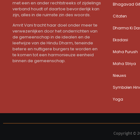
met een en ander rechtstreeks of zijdelings
Bhagavad Gi
verband houdt of daartoe bevorderlijk kan
zijn, alles in de ruimste zin des woords.
Citaten
Amrit Vani tracht haar doel onder meer te
Dharma Ki Da
verwezenlijken door het onderrichten van
de gemeenschap in de idealen en de
Ekadasi
leefwijze van de Hindu Dharm, teneinde
betere en nuttigere burgers te worden en
Maha Purush
te komen tot een harmonieuze eenheid
binnen de gemeenschap.
Maha Striya
Nieuws
Symbolen Hind
Yoga
Copyright © 2