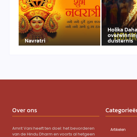
Holika Daha
overwinning
Navratri
duisternis
Over ons
Categorieë
Amrit Vani heeft ten doel: het bevorderen
Artikelen
van de Hindu Dharm en voorts al hetgeen