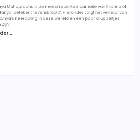
nya Mahaprabhu is de meest recente in­carnatie van Krishna of
tanya’ betekent ‘levenskracht’. Hieronder volgt het verhaal van
tanya’s neerdaling in deze wereld en een paar druppeltjes
Zijn...
der...