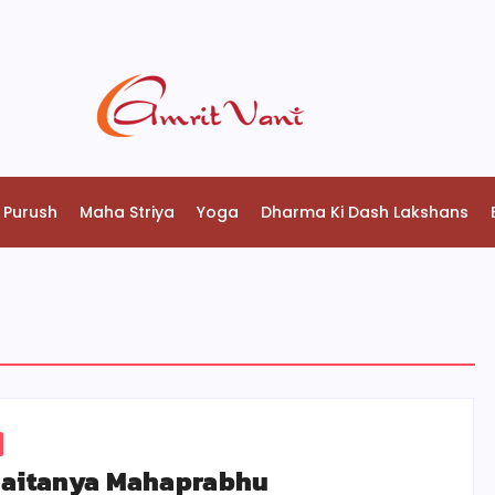
 Purush
Maha Striya
Yoga
Dharma Ki Dash Lakshans
haitanya Mahaprabhu