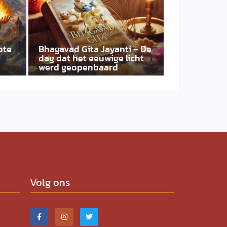
ote
Bhagavad Gita Jayanti – De
dag dat het eeuwige licht
werd geopenbaard
Volg ons