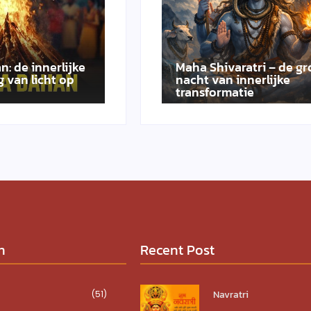
n: de innerlijke
Maha Shivaratri – de gr
 van licht op
nacht van innerlijke
transformatie
n
Recent Post
Navratri
(51)