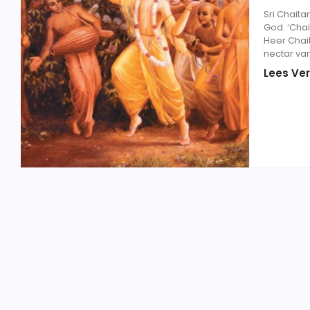
Sri Chaita
God. ‘Chai
Heer Chai
nectar van 
Lees Ver