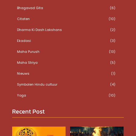
Bhagavad Gita
(6)
Citaten
(10)
Dharma Ki Dash Lakshans
(2)
Ekadasi
(3)
Maha Purush
(13)
Maha Striya
(5)
Nieuws
(1)
Symbolen Hindu cultuur
(4)
Yoga
(10)
Recent Post