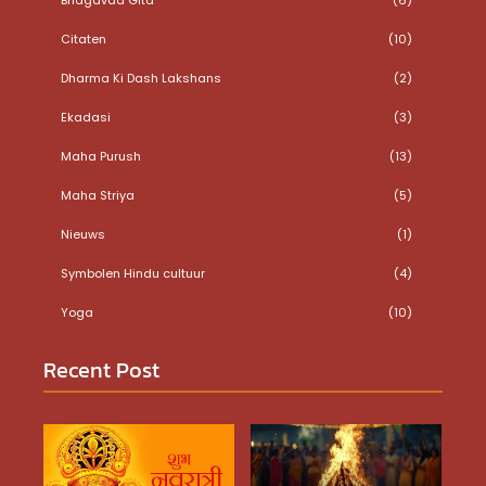
Citaten
(10)
Dharma Ki Dash Lakshans
(2)
Ekadasi
(3)
Maha Purush
(13)
Maha Striya
(5)
Nieuws
(1)
Symbolen Hindu cultuur
(4)
Yoga
(10)
Recent Post