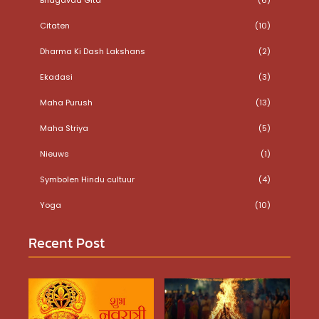
Citaten
(10)
Dharma Ki Dash Lakshans
(2)
Ekadasi
(3)
Maha Purush
(13)
Maha Striya
(5)
Nieuws
(1)
Symbolen Hindu cultuur
(4)
Yoga
(10)
Recent Post