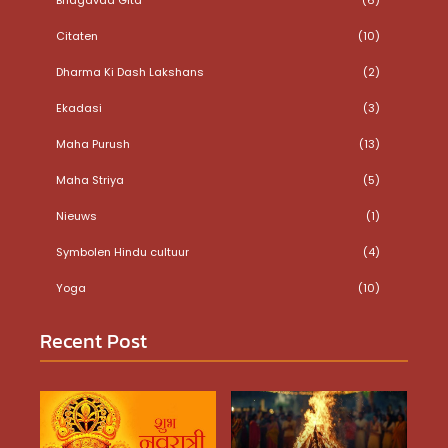
Citaten
(10)
Dharma Ki Dash Lakshans
(2)
Ekadasi
(3)
Maha Purush
(13)
Maha Striya
(5)
Nieuws
(1)
Symbolen Hindu cultuur
(4)
Yoga
(10)
Recent Post