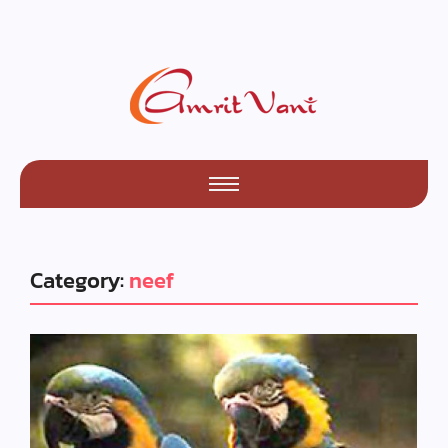
Category:
neef