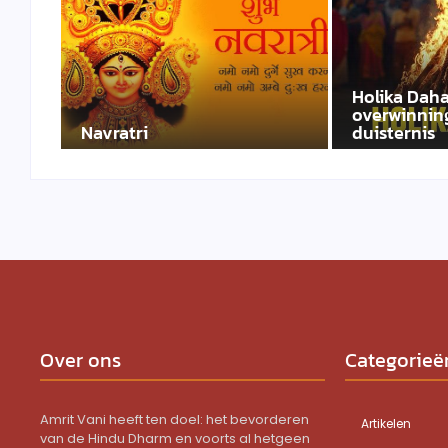
Holika Daha
overwinning
Navratri
duisternis
Over ons
Categorieë
Amrit Vani heeft ten doel: het bevorderen
Artikelen
van de Hindu Dharm en voorts al hetgeen