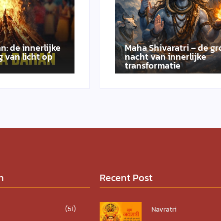
n: de innerlijke
Maha Shivaratri – de gr
 van licht op
nacht van innerlijke
transformatie
n
Recent Post
Navratri
(51)