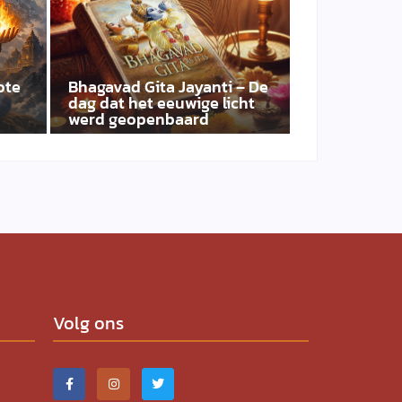
ote
Bhagavad Gita Jayanti – De
dag dat het eeuwige licht
werd geopenbaard
Volg ons