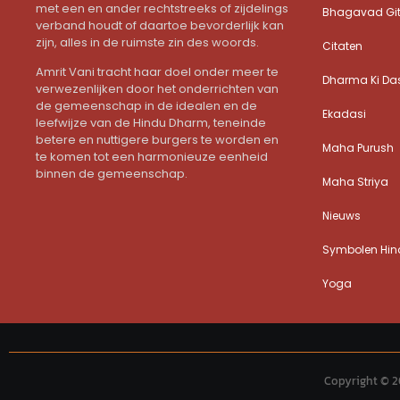
met een en ander rechtstreeks of zijdelings
Bhagavad Gi
verband houdt of daartoe bevorderlijk kan
zijn, alles in de ruimste zin des woords.
Citaten
Amrit Vani tracht haar doel onder meer te
Dharma Ki Da
verwezenlijken door het onderrichten van
de gemeenschap in de idealen en de
Ekadasi
leefwijze van de Hindu Dharm, teneinde
betere en nuttigere burgers te worden en
Maha Purush
te komen tot een harmonieuze eenheid
binnen de gemeenschap.
Maha Striya
Nieuws
Symbolen Hind
Yoga
Copyright © 2