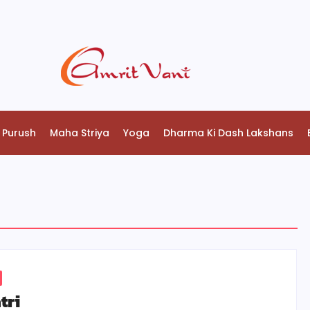
 Purush
Maha Striya
Yoga
Dharma Ki Dash Lakshans
tri