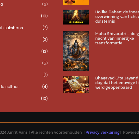
ta
(6)
Holika Dahan: de inner
(10)
overwinning van licht 
duisternis
sh Lakshans
(2)
Maha Shivaratri – de 
nacht van innerlijke
(3)
transformatie
(13)
(5)
(1)
Bhagavad Gita Jayanti
dag dat het eeuwige li
u cultuur
(4)
werd geopenbaard
(10)
024 Amrit Vani | Alle rechten voorbehouden |
Privacy verklaring
| Powered