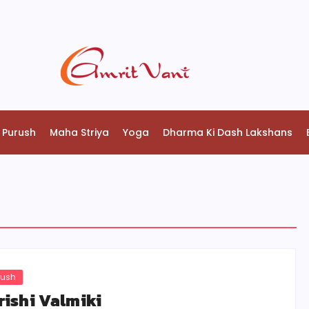
 Purush
Maha Striya
Yoga
Dharma Ki Dash Lakshans
rush
ishi Valmiki