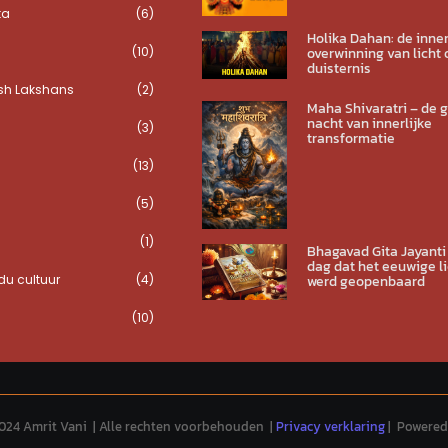
ta
(6)
Holika Dahan: de inner
(10)
overwinning van licht 
duisternis
sh Lakshans
(2)
Maha Shivaratri – de 
nacht van innerlijke
(3)
transformatie
(13)
(5)
(1)
Bhagavad Gita Jayanti
dag dat het eeuwige li
u cultuur
(4)
werd geopenbaard
(10)
024 Amrit Vani | Alle rechten voorbehouden |
Privacy verklaring
| Powered