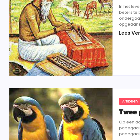
In het lev
beters te
ondergaan
opgedane.
Lees Ver
Artikelen
Twee 
Op een da
papegaaie
papegaaien