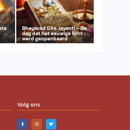
ote
Bhagavad Gita Jayanti – De
dag dat het eeuwige licht
werd geopenbaard
Volg ons