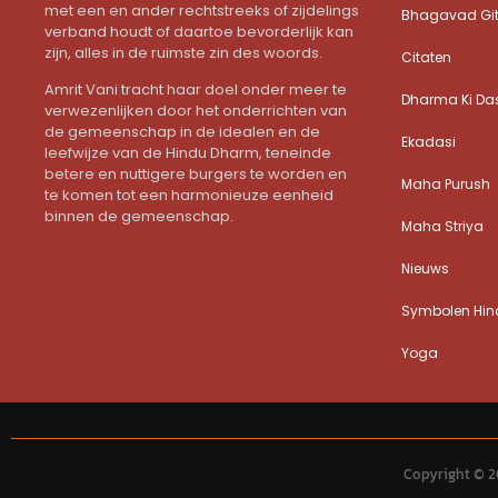
met een en ander rechtstreeks of zijdelings
Bhagavad Gi
verband houdt of daartoe bevorderlijk kan
zijn, alles in de ruimste zin des woords.
Citaten
Amrit Vani tracht haar doel onder meer te
Dharma Ki Da
verwezenlijken door het onderrichten van
de gemeenschap in de idealen en de
Ekadasi
leefwijze van de Hindu Dharm, teneinde
betere en nuttigere burgers te worden en
Maha Purush
te komen tot een harmonieuze eenheid
binnen de gemeenschap.
Maha Striya
Nieuws
Symbolen Hind
Yoga
Copyright © 2