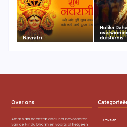
Holika Daha
overwinning
Navratri
duisternis
Over ons
Categorieë
Amrit Vani heeft ten doel: het bevorderen
Artikelen
van de Hindu Dharm en voorts al hetgeen