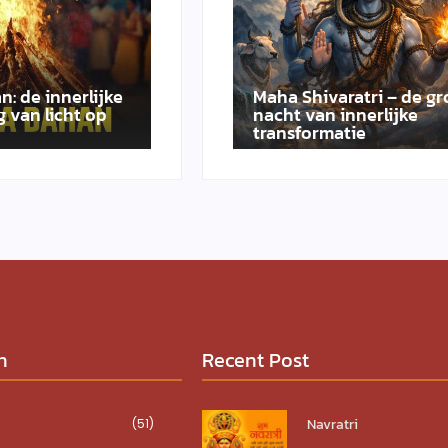
n: de innerlijke
Maha Shivaratri – de gr
 van licht op
nacht van innerlijke
transformatie
n
Recent Post
Navratri
(51)