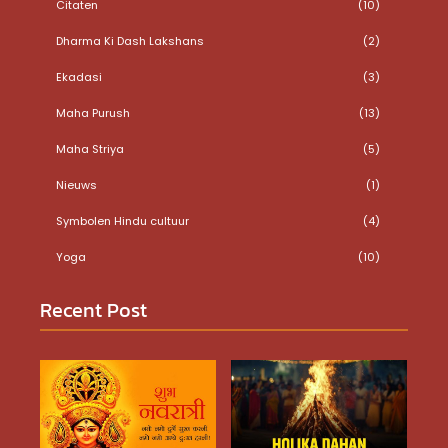
Citaten
(10)
Dharma Ki Dash Lakshans
(2)
Ekadasi
(3)
Maha Purush
(13)
Maha Striya
(5)
Nieuws
(1)
Symbolen Hindu cultuur
(4)
Yoga
(10)
Recent Post