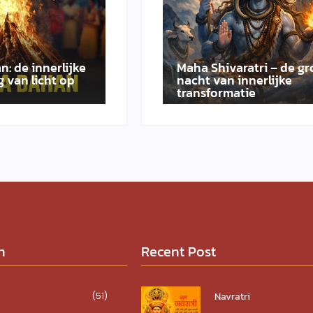
n: de innerlijke
Maha Shivaratri – de gr
 van licht op
nacht van innerlijke
transformatie
n
Recent Post
Navratri
(51)