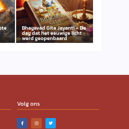
ote
Bhagavad Gita Jayanti – De
dag dat het eeuwige licht
werd geopenbaard
Volg ons