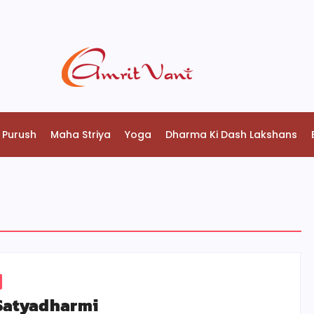
 Purush
Maha Striya
Yoga
Dharma Ki Dash Lakshans
Satyadharmi