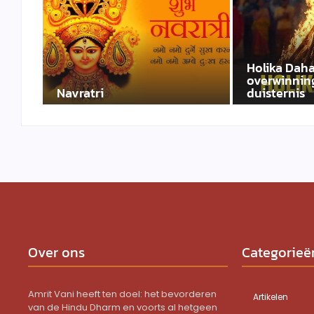
Holika Daha
overwinning
Navratri
duisternis
Over ons
Categorieë
Amrit Vani heeft ten doel: het bevorderen
Artikelen
van de Hindu Dharm en voorts al hetgeen