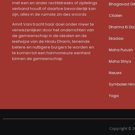
met een en ander rechtstreeks of zijdelings
Bhagavad Gi
verband houdt of daartoe bevorderlijk kan
zijn, alles in de ruimste zin des woords.
Citaten
Amrit Vani tracht haar doel onder meer te
Dharma Ki Da
verwezenlijken door het onderrichten van
de gemeenschap in de idealen en de
Ekadasi
leefwijze van de Hindu Dharm, teneinde
betere en nuttigere burgers te worden en
Maha Purush
te komen tot een harmonieuze eenheid
binnen de gemeenschap.
Maha Striya
Nieuws
Symbolen Hind
Yoga
Copyright © 2