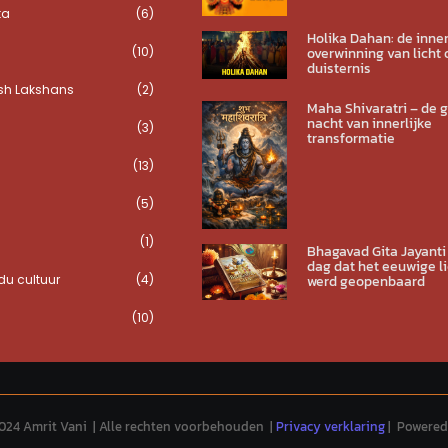
ta
(6)
Holika Dahan: de inner
(10)
overwinning van licht 
duisternis
sh Lakshans
(2)
Maha Shivaratri – de 
nacht van innerlijke
(3)
transformatie
(13)
(5)
(1)
Bhagavad Gita Jayanti
dag dat het eeuwige li
u cultuur
(4)
werd geopenbaard
(10)
024 Amrit Vani | Alle rechten voorbehouden |
Privacy verklaring
| Powered