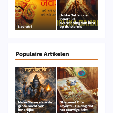
Holika Dahan: de
innerlijke
overwinning van licht
Navratri
op duisternis
Populaire Artikelen
Maha Shivaratri – de
Bhagavad Gita
grote nacht van
Jayanti – De dag dat
innerlijke
het eeuwige licht