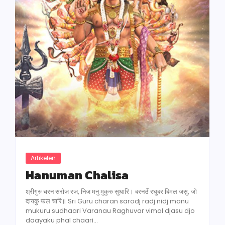
Artikelen
Hanuman Chalisa
श्रीगुरु चरन सरोज रज, निज मनु मुकुरु सुधारि। बरनउँ रघुबर बिमल जसु, जो
दायकु फल चारि॥ Sri Guru charan sarodj radj nidj manu
mukuru sudhaari Varanau Raghuvar vimal djasu djo
daayaku phal chaari...