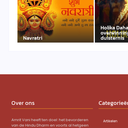
Holika Daha
overwinning
Navratri
duisternis
Over ons
Categorieë
Amrit Vani heeft ten doel: het bevorderen
Artikelen
van de Hindu Dharm en voorts al hetgeen