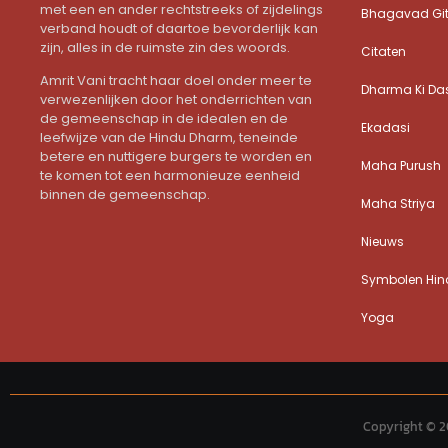
met een en ander rechtstreeks of zijdelings
Bhagavad Gi
verband houdt of daartoe bevorderlijk kan
zijn, alles in de ruimste zin des woords.
Citaten
Amrit Vani tracht haar doel onder meer te
Dharma Ki Da
verwezenlijken door het onderrichten van
de gemeenschap in de idealen en de
Ekadasi
leefwijze van de Hindu Dharm, teneinde
betere en nuttigere burgers te worden en
Maha Purush
te komen tot een harmonieuze eenheid
binnen de gemeenschap.
Maha Striya
Nieuws
Symbolen Hind
Yoga
Copyright © 2