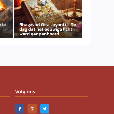
ote
Bhagavad Gita Jayanti – De
dag dat het eeuwige licht
werd geopenbaard
Volg ons