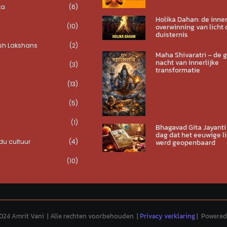
ta
(6)
Holika Dahan: de inner
(10)
overwinning van licht 
duisternis
sh Lakshans
(2)
Maha Shivaratri – de 
nacht van innerlijke
(3)
transformatie
(13)
(5)
(1)
Bhagavad Gita Jayanti
dag dat het eeuwige li
u cultuur
(4)
werd geopenbaard
(10)
024 Amrit Vani | Alle rechten voorbehouden |
Privacy verklaring
| Powered