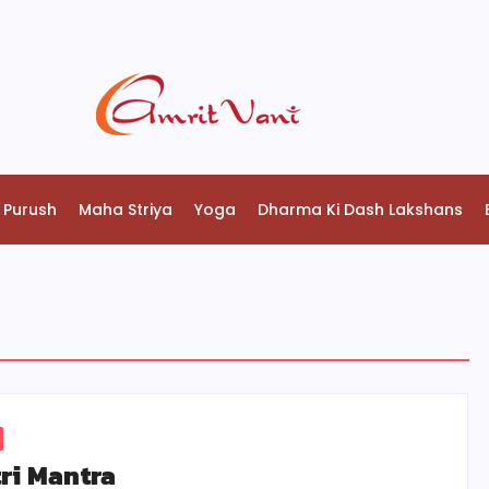
 Purush
Maha Striya
Yoga
Dharma Ki Dash Lakshans
ri Mantra