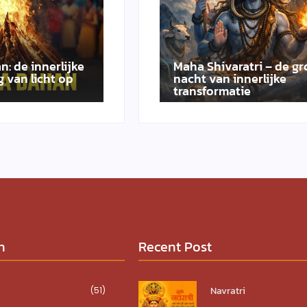
n: de innerlijke
Maha Shivaratri – de gr
 van licht op
nacht van innerlijke
transformatie
n
Recent Post
Navratri
(51)