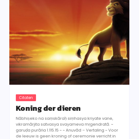
Citaten
Koning der dieren
Nābhiṣeko na saṃskāraḥ siṃhasya kriyate vane,
vikramārjita satvasya svayameva mṛgendratā. ~
garuḍa purāṅa 1.115.15 ~ ~ Anuvād – Vertaling ~ Voor
de leeuw is geen kroning of ceremonie verricht in