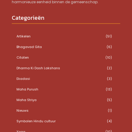
harmonieuze eenheid binnen de gemeenschap.
Categorieën
Artikelen
(51)
Bhagavad Gita
(6)
Citaten
(10)
Dharma Ki Dash Lakshans
(2)
Ekadasi
(3)
Maha Purush
(13)
Maha Striya
(5)
Nieuws
(1)
Symbolen Hindu cultuur
(4)
Yoga
(10)