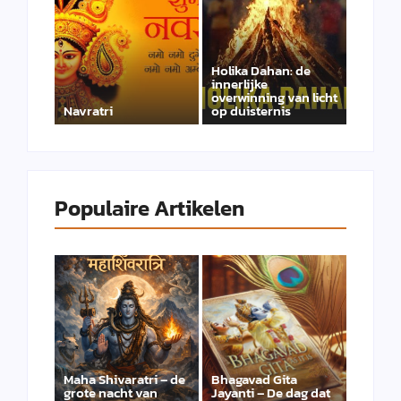
Holika Dahan: de
innerlijke
overwinning van licht
Navratri
op duisternis
Populaire Artikelen
Maha Shivaratri – de
Bhagavad Gita
grote nacht van
Jayanti – De dag dat