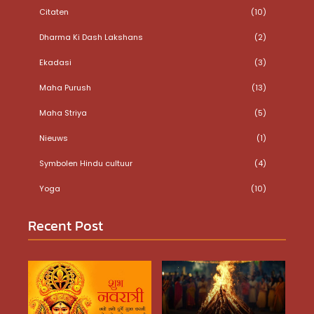
Citaten
(10)
Dharma Ki Dash Lakshans
(2)
Ekadasi
(3)
Maha Purush
(13)
Maha Striya
(5)
Nieuws
(1)
Symbolen Hindu cultuur
(4)
Yoga
(10)
Recent Post