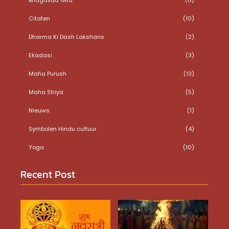
Citaten
(10)
Dharma Ki Dash Lakshans
(2)
Ekadasi
(3)
Maha Purush
(13)
Maha Striya
(5)
Nieuws
(1)
Symbolen Hindu cultuur
(4)
Yoga
(10)
Recent Post