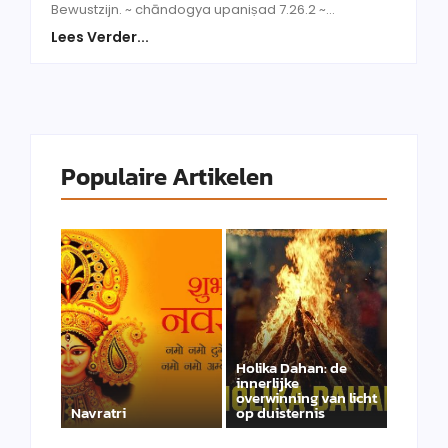
Bewustzijn. ~ chāndogya upaniṣad 7.26.2 ~...
Lees Verder...
Populaire Artikelen
Holika Dahan: de
innerlijke
overwinning van licht
Navratri
op duisternis