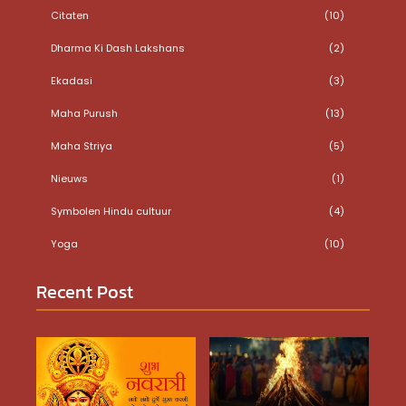
Citaten
(10)
Dharma Ki Dash Lakshans
(2)
Ekadasi
(3)
Maha Purush
(13)
Maha Striya
(5)
Nieuws
(1)
Symbolen Hindu cultuur
(4)
Yoga
(10)
Recent Post