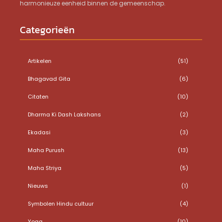
harmonieuze eenheid binnen de gemeenschap.
Categorieën
Artikelen
(51)
Bhagavad Gita
(6)
Citaten
(10)
Dharma Ki Dash Lakshans
(2)
Ekadasi
(3)
Maha Purush
(13)
Maha Striya
(5)
Nieuws
(1)
Symbolen Hindu cultuur
(4)
Yoga
(10)