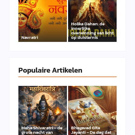
Holika Dahan: de
innerlijke
overwinning van licht
Navratri
op duisternis
Populaire Artikelen
Maha Shivaratri – de
Bhagavad Gita
grote nacht van
Jayanti – De dag dat