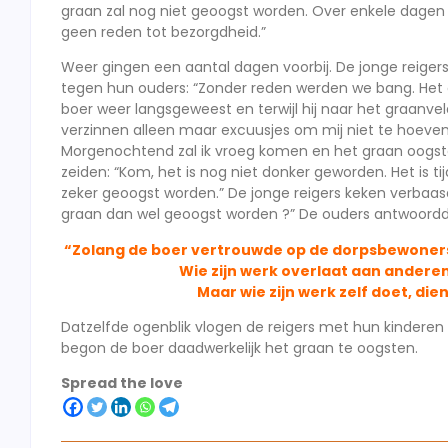
graan zal nog niet geoogst worden. Over enkele dagen ku
geen reden tot bezorgdheid.”
Weer gingen een aantal dagen voorbij. De jonge reiger
tegen hun ouders: “Zonder reden werden we bang. Het 
boer weer langsgeweest en terwijl hij naar het graanveld 
verzinnen alleen maar excuusjes om mij niet te hoeven 
Morgenochtend zal ik vroeg komen en het graan oogst
zeiden: “Kom, het is nog niet donker geworden. Het is 
zeker geoogst worden.” De jonge reigers keken verbaasd
graan dan wel geoogst worden ?” De ouders antwoord
“Zolang de boer vertrouwde op de dorpsbewoners 
Wie zijn werk overlaat aan anderen
Maar wie zijn werk zelf doet, die
Datzelfde ogenblik vlogen de reigers met hun kinderen
begon de boer daadwerkelijk het graan te oogsten.
Spread the love