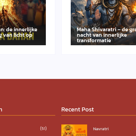
n: de innerlijke
Maha Shivaratri – de gr
 van licht op
nacht van innerlijke
transformatie
n
Recent Post
Navratri
(51)