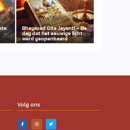
ote
Bhagavad Gita Jayanti – De
dag dat het eeuwige licht
werd geopenbaard
Volg ons