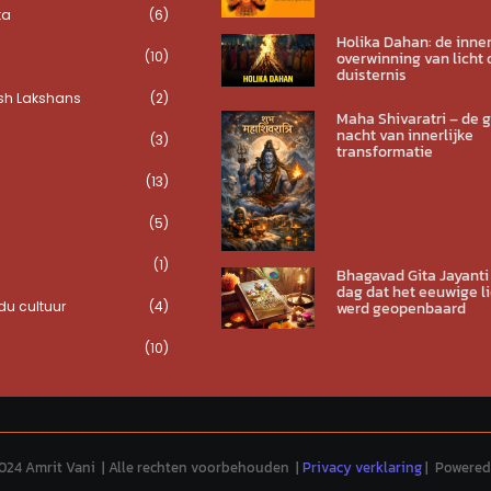
ta
(6)
Holika Dahan: de inner
(10)
overwinning van licht 
duisternis
sh Lakshans
(2)
Maha Shivaratri – de 
nacht van innerlijke
(3)
transformatie
(13)
(5)
(1)
Bhagavad Gita Jayanti
dag dat het eeuwige li
u cultuur
(4)
werd geopenbaard
(10)
024 Amrit Vani | Alle rechten voorbehouden |
Privacy verklaring
| Powered