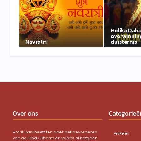
Holika Daha
overwinning
Navratri
duisternis
Over ons
Categorieë
Amrit Vani heeft ten doel: het bevorderen
Artikelen
van de Hindu Dharm en voorts al hetgeen