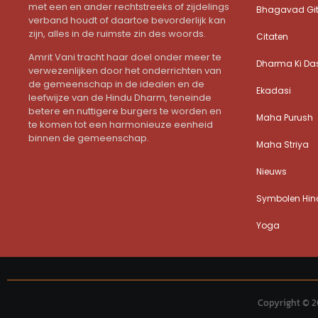
met een en ander rechtstreeks of zijdelings
Bhagavad Gi
verband houdt of daartoe bevorderlijk kan
zijn, alles in de ruimste zin des woords.
Citaten
Amrit Vani tracht haar doel onder meer te
Dharma Ki Da
verwezenlijken door het onderrichten van
de gemeenschap in de idealen en de
Ekadasi
leefwijze van de Hindu Dharm, teneinde
betere en nuttigere burgers te worden en
Maha Purush
te komen tot een harmonieuze eenheid
binnen de gemeenschap.
Maha Striya
Nieuws
Symbolen Hind
Yoga
Copyright © 2