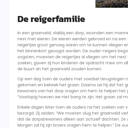
De reigerfamilie
In een graanveld, vlakbij een dorp, woonden een mannet
nest met eieren. De eieren werden gebroed en na een ti
reigertjes groot genoeg waren om te kunnen vliegen en 
het binnenkort geoogst worden. De ouder-reigers bego
oogsten, moesten de reigertjes al vliegen om het nest t
zoeken, gaven zij hun kinderen de opdracht mee om al
de buurt an het graanveld zouden komen.
Op een dag toen de ouders met voedsel terugvlogen na
gekomen en bekeek het graan. Daarna zei hij dat het g
bewoners van het dorp vragen om hem te helpen het g
“Voorlopig hoeven we niet bang te zijn. Het graan zal 
Enkele dagen later toen de ouders na het zoeken van 
bezorgd. Zij zeiden: “We moeten vlug het graanveld v
dat de dorpsbewoners alleen aan zichzelf dachten. Ze 
Morgen zal hij zijn broers vragen hem te helpen.” De ou