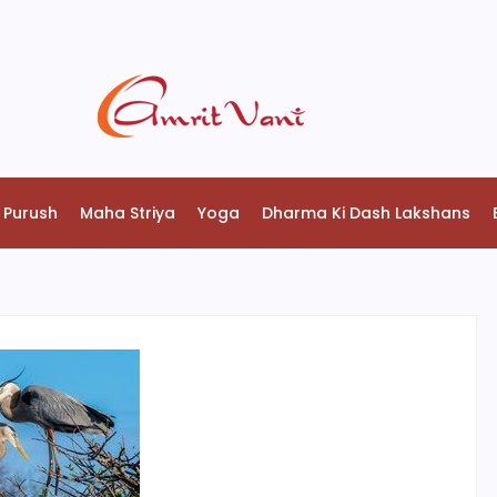
 Purush
Maha Striya
Yoga
Dharma Ki Dash Lakshans