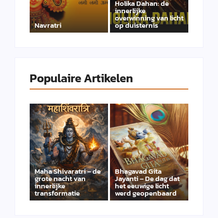
Holika Dahan: de
innerlijke
overwinning van licht
Navratri
op duisternis
Populaire Artikelen
Maha Shivaratri – de
Bhagavad Gita
grote nacht van
Jayanti – De dag dat
innerlijke
het eeuwige licht
transformatie
werd geopenbaard