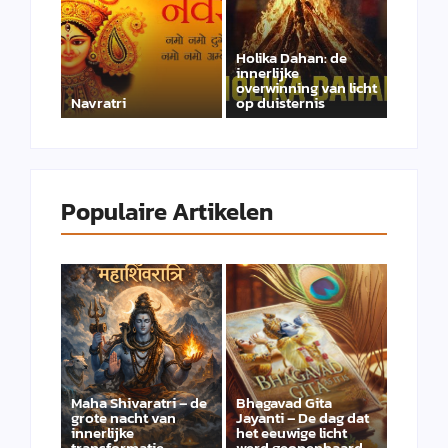
Holika Dahan: de
innerlijke
overwinning van licht
Navratri
op duisternis
Populaire Artikelen
Maha Shivaratri – de
Bhagavad Gita
grote nacht van
Jayanti – De dag dat
innerlijke
het eeuwige licht
transformatie
werd geopenbaard