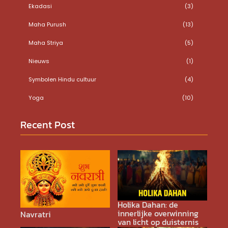
Ekadasi
(3)
Maha Purush
(13)
Maha Striya
(5)
Nieuws
(1)
Symbolen Hindu cultuur
(4)
Yoga
(10)
Recent Post
Holika Dahan: de
innerlijke overwinning
Navratri
van licht op duisternis