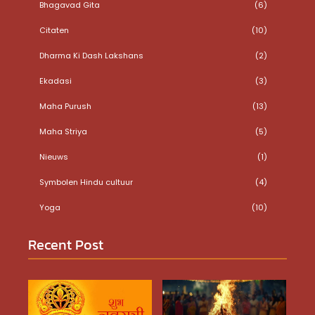
Bhagavad Gita
(6)
Citaten
(10)
Dharma Ki Dash Lakshans
(2)
Ekadasi
(3)
Maha Purush
(13)
Maha Striya
(5)
Nieuws
(1)
Symbolen Hindu cultuur
(4)
Yoga
(10)
Recent Post