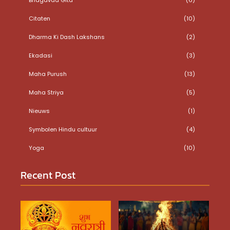
Citaten
(10)
Dharma Ki Dash Lakshans
(2)
Ekadasi
(3)
Maha Purush
(13)
Maha Striya
(5)
Nieuws
(1)
Symbolen Hindu cultuur
(4)
Yoga
(10)
Recent Post