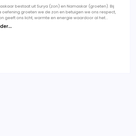
skaar bestaat uit Surya (zon) en Namaskar (groeten). Bij
 oefening groeten we de zon en betuigen we ons respect,
n geeft ons licht, warmte en energie waardoor al het...
der...