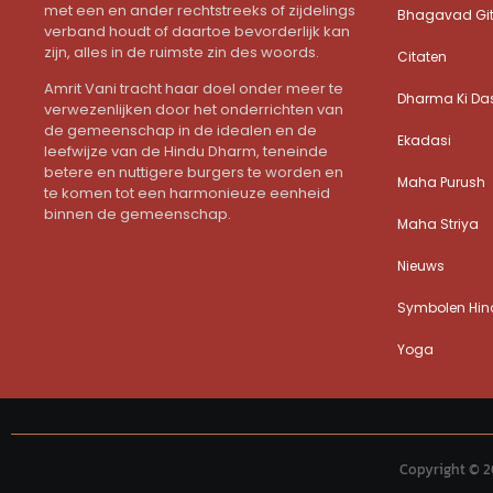
met een en ander rechtstreeks of zijdelings
Bhagavad Gi
verband houdt of daartoe bevorderlijk kan
zijn, alles in de ruimste zin des woords.
Citaten
Amrit Vani tracht haar doel onder meer te
Dharma Ki Da
verwezenlijken door het onderrichten van
de gemeenschap in de idealen en de
Ekadasi
leefwijze van de Hindu Dharm, teneinde
betere en nuttigere burgers te worden en
Maha Purush
te komen tot een harmonieuze eenheid
binnen de gemeenschap.
Maha Striya
Nieuws
Symbolen Hind
Yoga
Copyright © 2