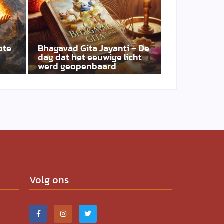
ote
Bhagavad Gita Jayanti – De
dag dat het eeuwige licht
werd geopenbaard
Volg ons