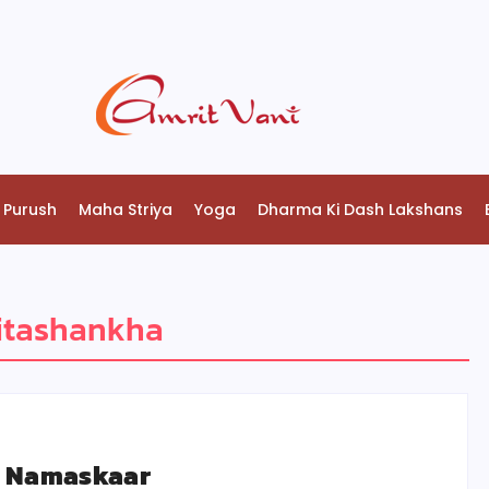
 Purush
Maha Striya
Yoga
Dharma Ki Dash Lakshans
itashankha
a Namaskaar