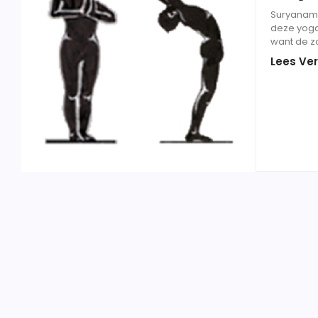
Suryanama
deze yoga
want de zo
Lees Ver