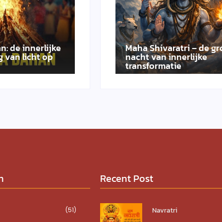
n: de innerlijke
Maha Shivaratri – de gr
 van licht op
nacht van innerlijke
transformatie
n
Recent Post
Navratri
(51)