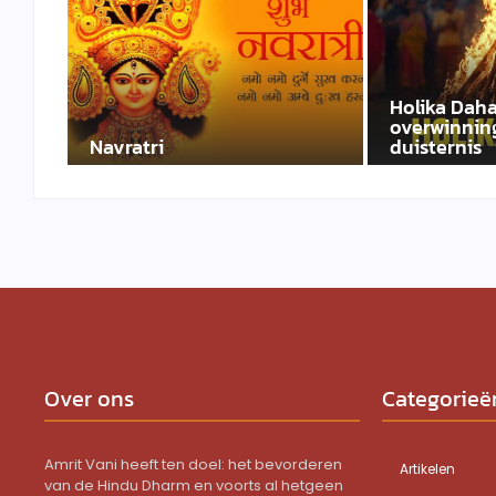
Holika Daha
overwinning
Navratri
duisternis
Over ons
Categorieë
Amrit Vani heeft ten doel: het bevorderen
Artikelen
van de Hindu Dharm en voorts al hetgeen