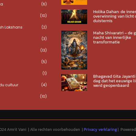
ta
(6)
Holika Dahan: de inner
(10)
overwinning van licht 
duisternis
sh Lakshans
(2)
Maha Shivaratri – de 
nacht van innerlijke
(3)
transformatie
(13)
(5)
(1)
Bhagavad Gita Jayanti
dag dat het eeuwige li
u cultuur
(4)
werd geopenbaard
(10)
024 Amrit Vani | Alle rechten voorbehouden |
Privacy verklaring
| Powered