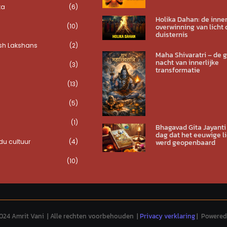
ta
(6)
Holika Dahan: de inner
(10)
overwinning van licht 
duisternis
sh Lakshans
(2)
Maha Shivaratri – de 
nacht van innerlijke
(3)
transformatie
(13)
(5)
(1)
Bhagavad Gita Jayanti
dag dat het eeuwige li
u cultuur
(4)
werd geopenbaard
(10)
024 Amrit Vani | Alle rechten voorbehouden |
Privacy verklaring
| Powered