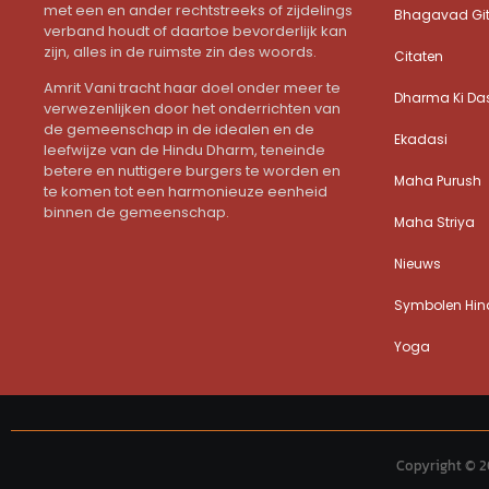
met een en ander rechtstreeks of zijdelings
Bhagavad Gi
verband houdt of daartoe bevorderlijk kan
zijn, alles in de ruimste zin des woords.
Citaten
Amrit Vani tracht haar doel onder meer te
Dharma Ki Da
verwezenlijken door het onderrichten van
de gemeenschap in de idealen en de
Ekadasi
leefwijze van de Hindu Dharm, teneinde
betere en nuttigere burgers te worden en
Maha Purush
te komen tot een harmonieuze eenheid
binnen de gemeenschap.
Maha Striya
Nieuws
Symbolen Hind
Yoga
Copyright © 2