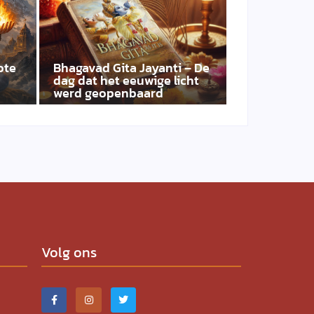
ote
Bhagavad Gita Jayanti – De
dag dat het eeuwige licht
werd geopenbaard
Volg ons