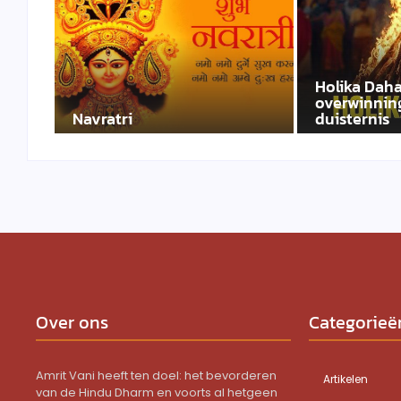
Holika Daha
overwinning
Navratri
duisternis
Over ons
Categorieë
Amrit Vani heeft ten doel: het bevorderen
Artikelen
van de Hindu Dharm en voorts al hetgeen