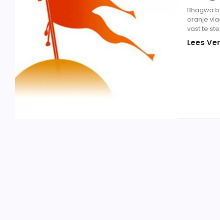
Bhagwa be
oranje vla
vast te st
Lees Ver