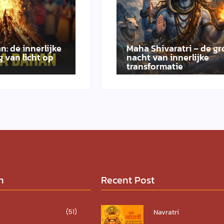
n: de innerlijke
Maha Shivaratri – de gr
 van licht op
nacht van innerlijke
transformatie
n
Recent Post
Navratri
(51)