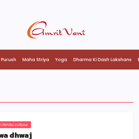
 Purush
Maha Striya
Yoga
Dharma Ki Dash Lakshans
 Hindu cultuur
wa dhwaj