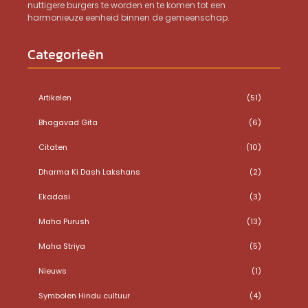
nuttigere burgers te worden en te komen tot een
harmonieuze eenheid binnen de gemeenschap.
Categorieën
Artikelen
(51)
Bhagavad Gita
(6)
Citaten
(10)
Dharma Ki Dash Lakshans
(2)
Ekadasi
(3)
Maha Purush
(13)
Maha Striya
(5)
Nieuws
(1)
Symbolen Hindu cultuur
(4)