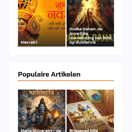
Holika Dahan: de
innerlijke
overwinning van licht
Navratri
op duisternis
Populaire Artikelen
Maha Shivaratri – de
Bhagavad Gita