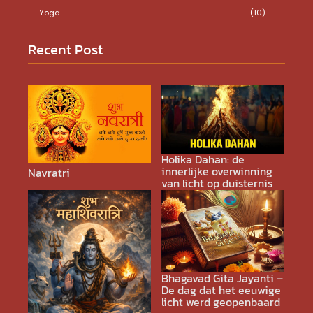
Yoga
(10)
Recent Post
Holika Dahan: de
innerlijke overwinning
Navratri
van licht op duisternis
Bhagavad Gita Jayanti –
De dag dat het eeuwige
licht werd geopenbaard