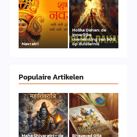
Holika Dahan: de
innerlijke
overwinning van licht
Navratri
op duisternis
Populaire Artikelen
Maha Shivaratri – de
Bhagavad Gita