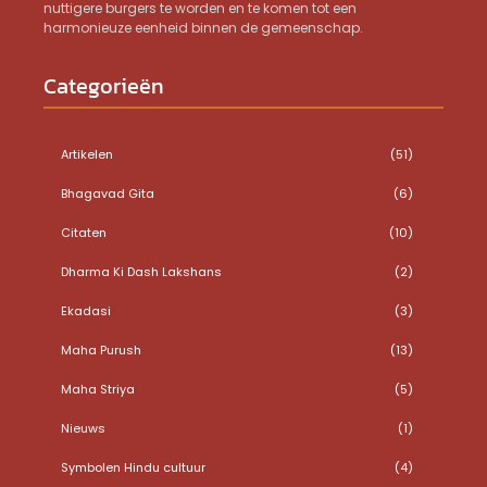
nuttigere burgers te worden en te komen tot een
harmonieuze eenheid binnen de gemeenschap.
Categorieën
Artikelen
(51)
Bhagavad Gita
(6)
Citaten
(10)
Dharma Ki Dash Lakshans
(2)
Ekadasi
(3)
Maha Purush
(13)
Maha Striya
(5)
Nieuws
(1)
Symbolen Hindu cultuur
(4)