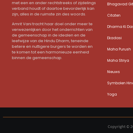
met een en ander rechtstreeks of zijdelings
Bhagavad Gi
verband houdt of daartoe bevorderlijk kan
zijn, alles in de ruimste zin des woords.
Citaten
Amrit Vani tracht haar doel onder meer te
Dharma Ki Da
verwezenlijken door het onderrichten van
de gemeenschap in de idealen en de
Ekadasi
leefwijze van de Hindu Dharm, teneinde
betere en nuttigere burgers te worden en
Maha Purush
te komen tot een harmonieuze eenheid
binnen de gemeenschap.
Maha Striya
Nieuws
Symbolen Hind
Yoga
Copyright © 2