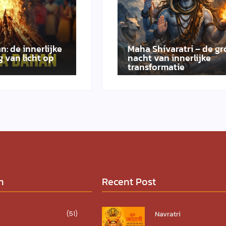
n: de innerlijke
Maha Shivaratri – de gr
 van licht op
nacht van innerlijke
transformatie
n
Recent Post
Navratri
(51)