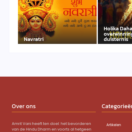
Holika Daha
overwinning
Navratri
duisternis
Over ons
Categorieë
Amrit Vani heeft ten doel: het bevorderen
Artikelen
van de Hindu Dharm en voorts al hetgeen