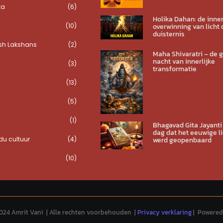
ta
(6)
Holika Dahan: de inner
(10)
overwinning van licht 
duisternis
sh Lakshans
(2)
Maha Shivaratri – de 
nacht van innerlijke
(3)
transformatie
(13)
(5)
(1)
Bhagavad Gita Jayanti
dag dat het eeuwige li
u cultuur
(4)
werd geopenbaard
(10)
024 Amrit Vani | Alle rechten voorbehouden |
Privacy verklaring
| Powered