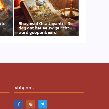
ote
Bhagavad Gita Jayanti – De
dag dat het eeuwige licht
werd geopenbaard
Volg ons