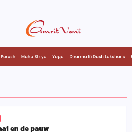
 Purush
Maha Striya
Yoga
Dharma Ki Dash Lakshans
aai en de pauw