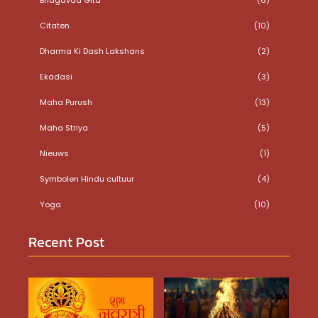
Citaten
(10)
Dharma Ki Dash Lakshans
(2)
Ekadasi
(3)
Maha Purush
(13)
Maha Striya
(5)
Nieuws
(1)
Symbolen Hindu cultuur
(4)
Yoga
(10)
Recent Post