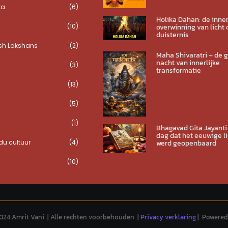
ta
(6)
Holika Dahan: de inner
(10)
overwinning van licht 
duisternis
sh Lakshans
(2)
Maha Shivaratri – de 
nacht van innerlijke
(3)
transformatie
(13)
(5)
(1)
Bhagavad Gita Jayanti
dag dat het eeuwige li
u cultuur
(4)
werd geopenbaard
(10)
024 Amrit Vani | Alle rechten voorbehouden |
Privacy verklaring
| Powered