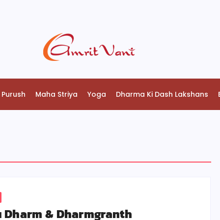
 Purush
Maha Striya
Yoga
Dharma Ki Dash Lakshans
u Dharm & Dharmgranth