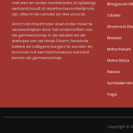
met een en ander rechtstreeks of zijdelings
Bhagavad Gi
verband houdt of daartoe bevorderlijk kan
zijn, alles in de ruimste zin des woords.
Citaten
Amrit Vani tracht haar doel onder meer te
Dharma Ki Da
verwezenlijken door het onderrichten van
de gemeenschap in de idealen en de
Ekadasi
leefwijze van de Hindu Dharm, teneinde
betere en nuttigere burgers te worden en
Maha Purush
te komen tot een harmonieuze eenheid
binnen de gemeenschap.
Maha Striya
Nieuws
Symbolen Hind
Yoga
Copyright © 2