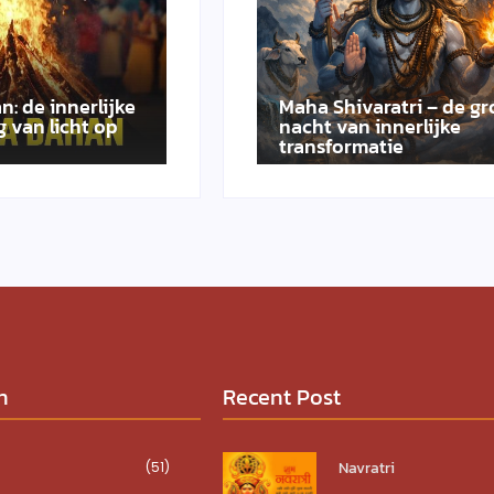
n: de innerlijke
Maha Shivaratri – de gr
 van licht op
nacht van innerlijke
transformatie
n
Recent Post
Navratri
(51)