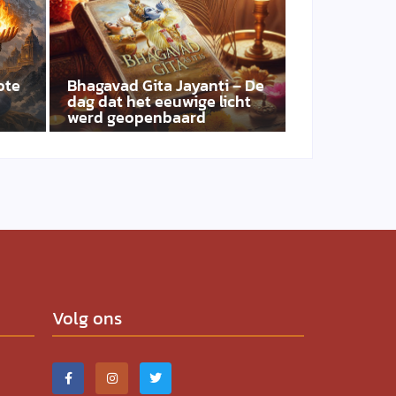
ote
Bhagavad Gita Jayanti – De
dag dat het eeuwige licht
werd geopenbaard
Volg ons