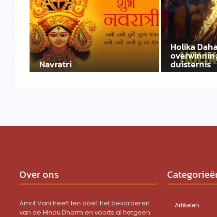
Holika Daha
overwinning
Navratri
duisternis
Over ons
Categorieë
Amrit Vani heeft ten doel: het bevorderen
Artikelen
van de Hindu Dharm en voorts al hetgeen