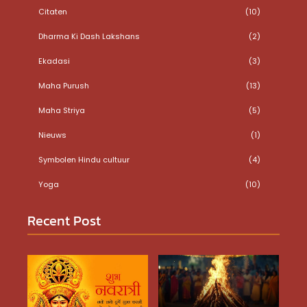
Citaten
(10)
Dharma Ki Dash Lakshans
(2)
Ekadasi
(3)
Maha Purush
(13)
Maha Striya
(5)
Nieuws
(1)
Symbolen Hindu cultuur
(4)
Yoga
(10)
Recent Post