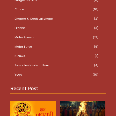
Citaten
(10)
Dharma Ki Dash Lakshans
(2)
Ekadasi
(3)
Maha Purush
(13)
Maha Striya
(5)
Nieuws
(1)
Symbolen Hindu cultuur
(4)
Yoga
(10)
Recent Post