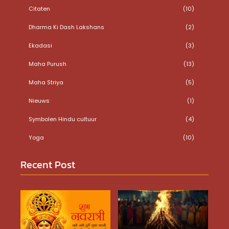
Citaten
(10)
Dharma Ki Dash Lakshans
(2)
Ekadasi
(3)
Maha Purush
(13)
Maha Striya
(5)
Nieuws
(1)
Symbolen Hindu cultuur
(4)
Yoga
(10)
Recent Post