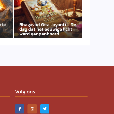
ote
Bhagavad Gita Jayanti – De
dag dat het eeuwige licht
werd geopenbaard
Volg ons