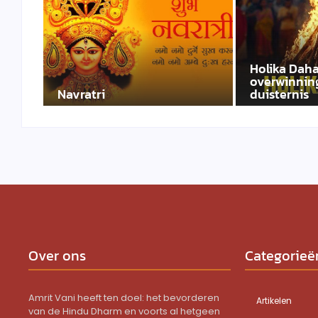
Holika Daha
overwinning
Navratri
duisternis
Over ons
Categorieë
Amrit Vani heeft ten doel: het bevorderen
Artikelen
van de Hindu Dharm en voorts al hetgeen