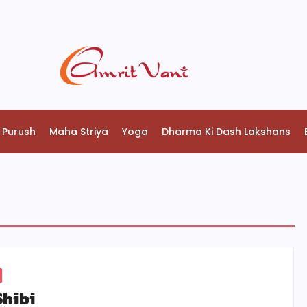
 Purush
Maha Striya
Yoga
Dharma Ki Dash Lakshans
Shibi