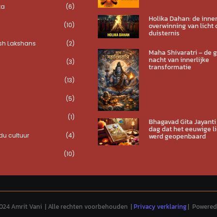
ta
(6)
Holika Dahan: de inner
(10)
overwinning van licht 
duisternis
sh Lakshans
(2)
Maha Shivaratri – de 
nacht van innerlijke
(3)
transformatie
(13)
(5)
(1)
Bhagavad Gita Jayanti
dag dat het eeuwige li
u cultuur
(4)
werd geopenbaard
(10)
024 Amrit Vani | Alle rechten voorbehouden |
Privacy verklaring
| Powered