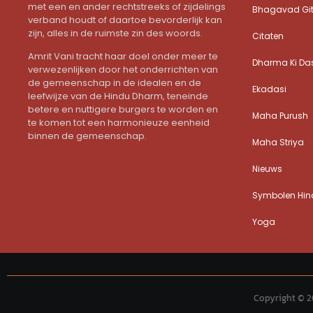
met een en ander rechtstreeks of zijdelings
Bhagavad Gi
verband houdt of daartoe bevorderlijk kan
zijn, alles in de ruimste zin des woords.
Citaten
Amrit Vani tracht haar doel onder meer te
Dharma Ki Da
verwezenlijken door het onderrichten van
de gemeenschap in de idealen en de
Ekadasi
leefwijze van de Hindu Dharm, teneinde
betere en nuttigere burgers te worden en
Maha Purush
te komen tot een harmonieuze eenheid
binnen de gemeenschap.
Maha Striya
Nieuws
Symbolen Hind
Yoga
Copyright © 2