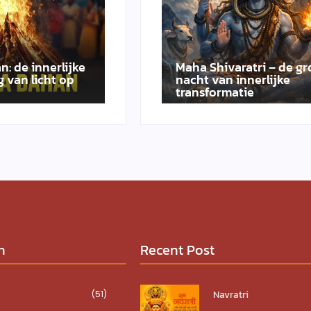
n: de innerlijke
Maha Shivaratri – de gr
 van licht op
nacht van innerlijke
transformatie
n
Recent Post
Navratri
(51)