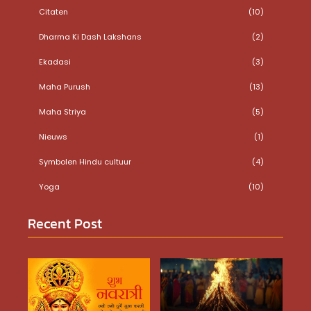
Citaten
(10)
Dharma Ki Dash Lakshans
(2)
Ekadasi
(3)
Maha Purush
(13)
Maha Striya
(5)
Nieuws
(1)
Symbolen Hindu cultuur
(4)
Yoga
(10)
Recent Post