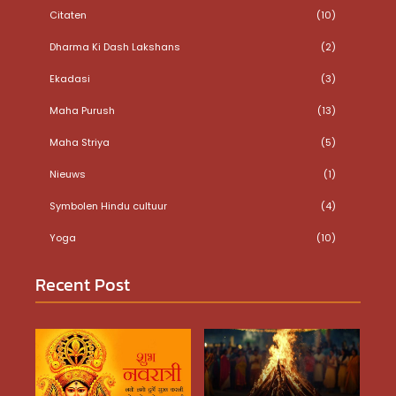
Citaten
(10)
Dharma Ki Dash Lakshans
(2)
Ekadasi
(3)
Maha Purush
(13)
Maha Striya
(5)
Nieuws
(1)
Symbolen Hindu cultuur
(4)
Yoga
(10)
Recent Post