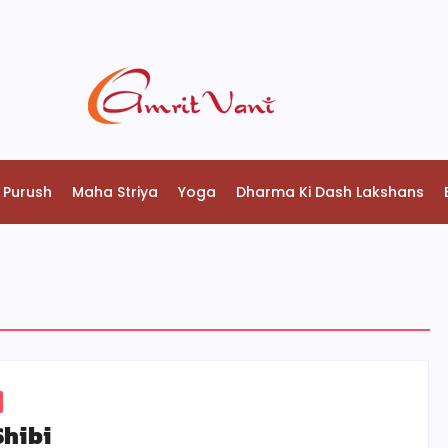
 Purush
Maha Striya
Yoga
Dharma Ki Dash Lakshans
Shibi