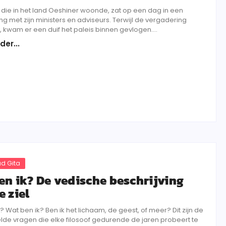
, die in het land Oeshiner woonde, zat op een dag in een
g met zijn ministers en adviseurs. Terwijl de vergadering
 kwam er een duif het paleis binnen gevlogen....
der...
d Gita
en ik? De vedische beschrijving
e ziel
? Wat ben ik? Ben ik het lichaam, de geest, of meer? Dit zijn de
lde vragen die elke filosoof gedurende de jaren probeert te