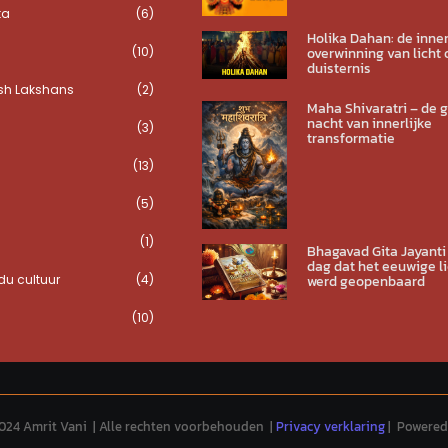
ta
(6)
Holika Dahan: de inner
(10)
overwinning van licht 
duisternis
sh Lakshans
(2)
Maha Shivaratri – de 
nacht van innerlijke
(3)
transformatie
(13)
(5)
(1)
Bhagavad Gita Jayanti
dag dat het eeuwige li
u cultuur
(4)
werd geopenbaard
(10)
024 Amrit Vani | Alle rechten voorbehouden |
Privacy verklaring
| Powered