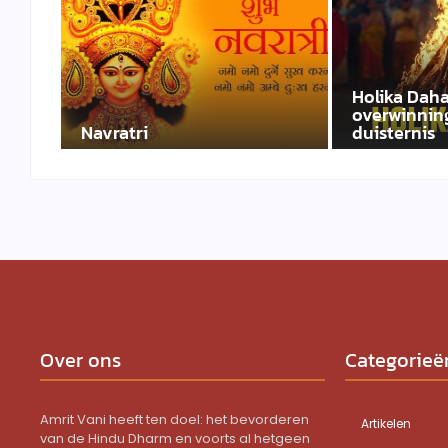
Holika Daha
overwinning
Navratri
duisternis
Over ons
Categorieë
Amrit Vani heeft ten doel: het bevorderen
Artikelen
van de Hindu Dharm en voorts al hetgeen