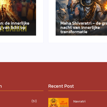
n: de innerlijke
Maha Shivaratri – de gr
 van licht op
nacht van innerlijke
transformatie
n
Recent Post
Navratri
(51)