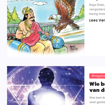
Raja Shibi
vergaderin
bezig was,
Lees Ver
Bhagava
Wie b
van d
Wie ben ik
veel geste