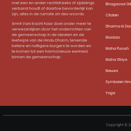
met een en ander rechtstreeks of zijdelings
Bhagavad Gi
verband houdt of daartoe bevorderlijk kan
zijn, alles in de ruimste zin des woords.
Citaten
Amrit Vani tracht haar doel onder meer te
Dharma Ki Da
verwezenlijken door het onderrichten van
de gemeenschap in de idealen en de
Ekadasi
leefwijze van de Hindu Dharm, teneinde
betere en nuttigere burgers te worden en
Maha Purush
te komen tot een harmonieuze eenheid
binnen de gemeenschap.
Maha Striya
Nieuws
Symbolen Hind
Yoga
Copyright © 2