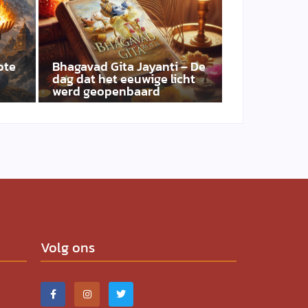
ote
Bhagavad Gita Jayanti – De
dag dat het eeuwige licht
werd geopenbaard
Volg ons