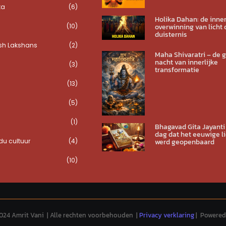
ta
(6)
Holika Dahan: de inner
(10)
overwinning van licht 
duisternis
sh Lakshans
(2)
Maha Shivaratri – de 
nacht van innerlijke
(3)
transformatie
(13)
(5)
(1)
Bhagavad Gita Jayanti
dag dat het eeuwige li
u cultuur
(4)
werd geopenbaard
(10)
024 Amrit Vani | Alle rechten voorbehouden |
Privacy verklaring
| Powered