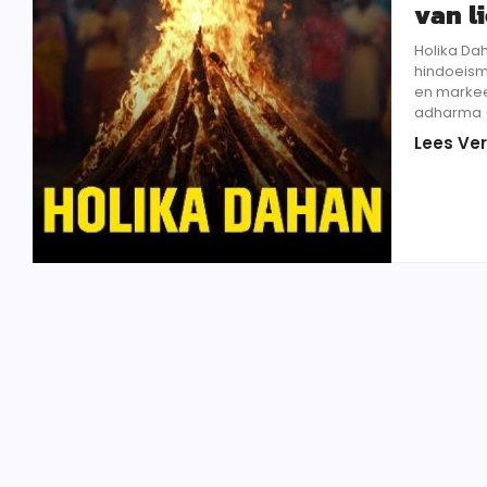
van l
Holika Dah
hindoeisme
en markee
adharma (o
Lees Ver