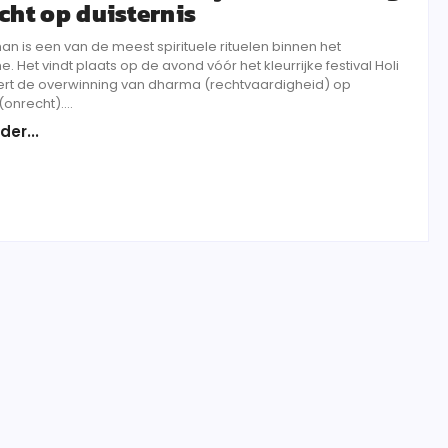
icht op duisternis
an is een van de meest spirituele rituelen binnen het
. Het vindt plaats op de avond vóór het kleurrijke festival Holi
rt de overwinning van dharma (rechtvaardigheid) op
nrecht)....
der...