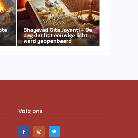
ote
Bhagavad Gita Jayanti – De
dag dat het eeuwige licht
werd geopenbaard
Volg ons