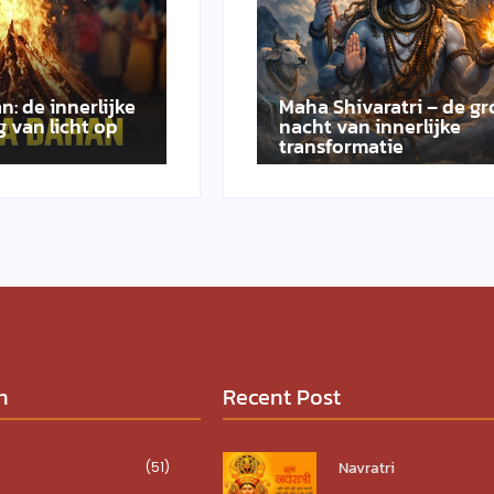
n: de innerlijke
Maha Shivaratri – de gr
 van licht op
nacht van innerlijke
transformatie
n
Recent Post
Navratri
(51)