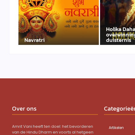
Holika Daha
overwinning
Navratri
duisternis
Over ons
Categorieë
Amrit Vani heeft ten doel: het bevorderen
Artikelen
van de Hindu Dharm en voorts al hetgeen