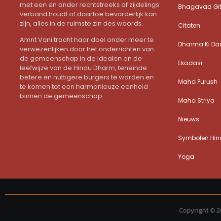
met een en ander rechtstreeks of zijdelings
Bhagavad Gi
verband houdt of daartoe bevorderlijk kan
zijn, alles in de ruimste zin des woords.
Citaten
Amrit Vani tracht haar doel onder meer te
Dharma Ki Da
verwezenlijken door het onderrichten van
de gemeenschap in de idealen en de
Ekadasi
leefwijze van de Hindu Dharm, teneinde
betere en nuttigere burgers te worden en
Maha Purush
te komen tot een harmonieuze eenheid
binnen de gemeenschap.
Maha Striya
Nieuws
Symbolen Hind
Yoga
Copyright © 2